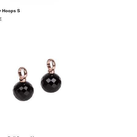
y Hoops S
€