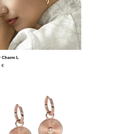
r Charm L
 €