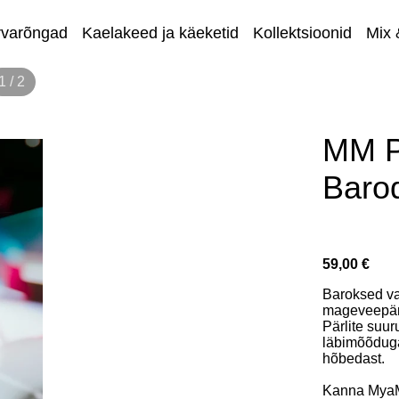
rvarõngad
Kaelakeed ja käeketid
Kollektsioonid
Mix 
1 / 2
Eripakkum
MM P
Baro
59,00 €
Baroksed va
mageveepär
Pärlite suu
läbimõõduga
hõbedast.
Kanna Mya