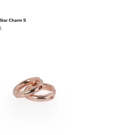
 Star Charm S
€