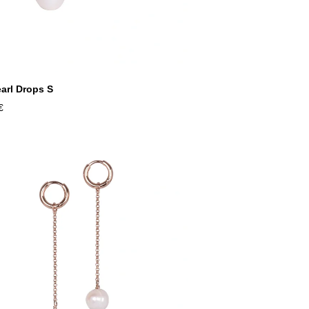
arl Drops S
€