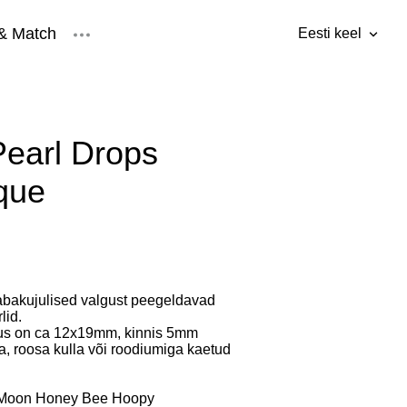
& Match
Eesti keel
lisati ostukorvi.
Vaata ostukorvi
Eesti keel
ised
Inglise keel
earl Drops
que
bakujulised valgust peegeldavad
lid.
rus on ca 12x19mm, kinnis 5mm
, roosa kulla või roodiumiga kaetud
Moon Honey Bee Hoopy