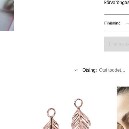
kõrvarõngas
Finishing
Lisa ostuk
Otsing: