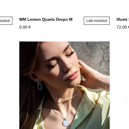
MM Lemon Quartz Drops M
Illumi
müüdud
Läbi müüdud
0,00 €
72,00 