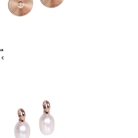
na
 €