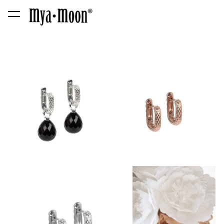
lisati ostukorvi.
Vaata ostukorvi