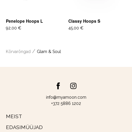
Penelope Hoops L
Classy Hoops S
92,00 €
45,00 €
/
Kõrvarõngad
Glam & Soul
info@myamoon.com
+372 5886 1202
MEIST
EDASIMÜÜJAD