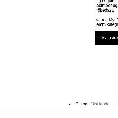
tilgakujuli
läbimõõduga
hõbedast.
Kanna MyaM
lemmikuteg
Lisa ostuk
Otsing: