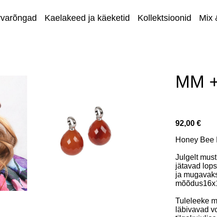
rvarõngad
Kaelakeed ja käeketid
Kollektsioonid
Mix 
Eripakkum
MM +
92,00 €
Honey Bee H
Julgelt mus
jätavad lops
ja mugavaks
mõõdus16x
Tuleleeke m
läbivavad v