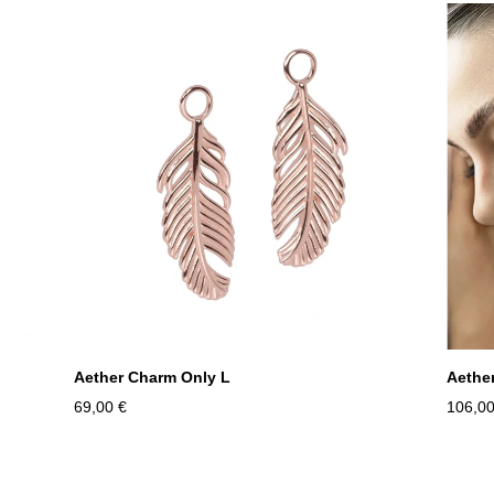
Aether Charm Only L
Aethe
69,00 €
106,00