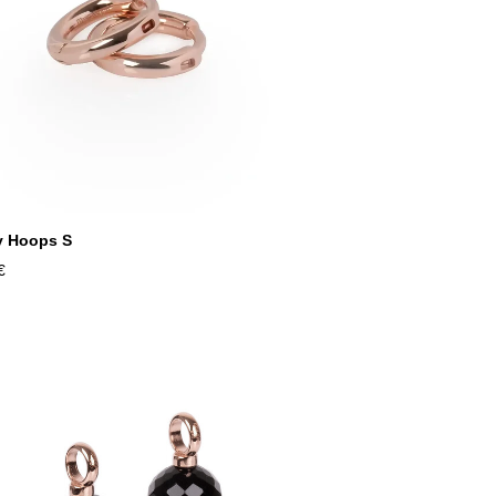
y Hoops S
€