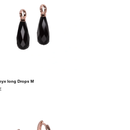
yx long Drops M
€