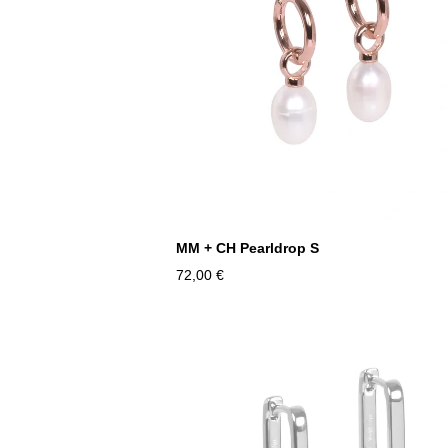
MM + CH Pearldrop S
72,00 €