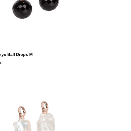
yx Ball Drops M
€