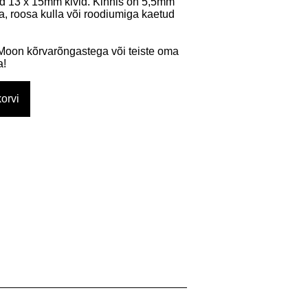
sed 13 x 15mm kivid. Kinnis on 5,5mm
, roosa kulla või roodiumiga kaetud
oon kõrvarõngastega või teiste oma
a!
orvi