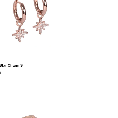
 Star Charm S
€