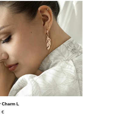
r Charm L
 €