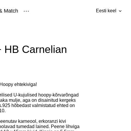
& Match
Eesti keel
lisati ostukorvi.
Vaata ostukorvi
Eesti keel
ised
Inglise keel
 HB Carnelian
oopy ehtekiviga!
trilised U-kujulised hoopy-kõrvarõngad
aka mulje, aga on disainitud kergeks
.925 hõbedast valmistatud ehted on
10.
eenutav karneool, erkoranzi kivi
oolavad tumedad lained. Peene lihviga