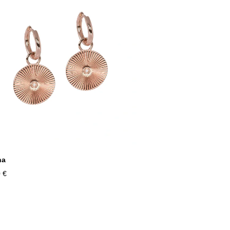
na
 €