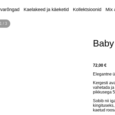
rvarõngad
Kaelakeed ja käeketid
Kollektsioonid
Mix 
1 / 3
Eripakkum
Baby 
72,00 €
Elegantne ü
Kergesti ava
vahetada ja
pikkusega 5
Sobib nii i
kingituseks,
kaetud roosa