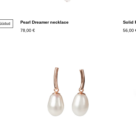
Pearl Dreamer necklace
Solid 
müüdud
78,00 €
56,00 