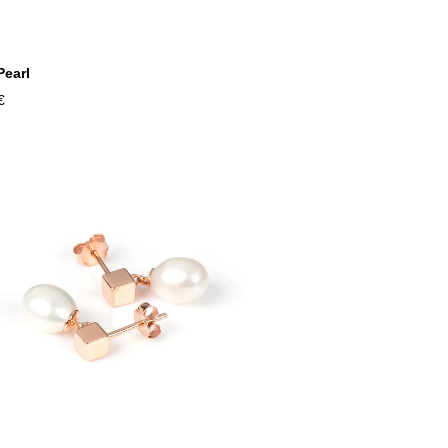
Pearl
€