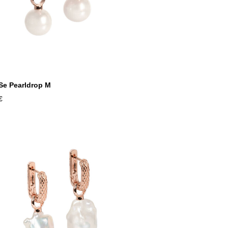
Se Pearldrop M
€