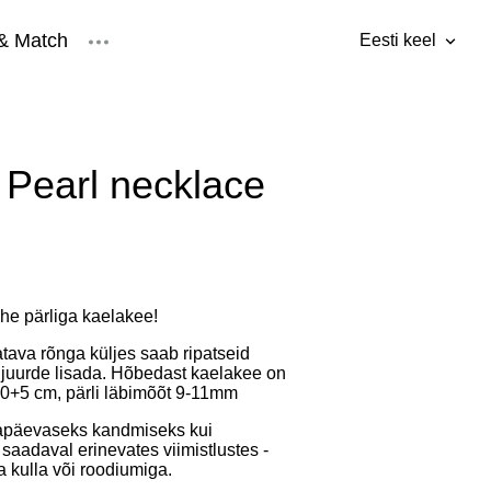
& Match
Eesti keel
lisati ostukorvi.
Vaata ostukorvi
Eesti keel
ised
Inglise keel
Pearl necklace
he pärliga kaelakee!
tava rõnga küljes saab ripatseid
 juurde lisada. Hõbedast kaelakee on
0+5 cm, pärli läbimõõt 9-11mm
gapäevaseks kandmiseks kui
 saadaval erinevates viimistlustes -
 kulla või roodiumiga.