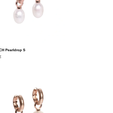
CH Pearldrop S
€