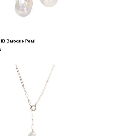
HB Baroque Pearl
€