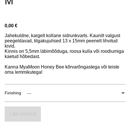
M
0,00 €
Jahekuldne, kargelt kollane sidrunkvarts. Kaunilt valgust
peegeldavad, tilgakujulised 13 x 15mm peenelt lihvitud
kivid.
Kinnis on 5,5mm läbimõõduga, roosa kulla või roodiumiga
kaetud hõbedast.
Kanna MyaMoon Honey Bee kõrvarõngastega või teiste
oma lemmikutega!
Finishing
Läbi müüdud