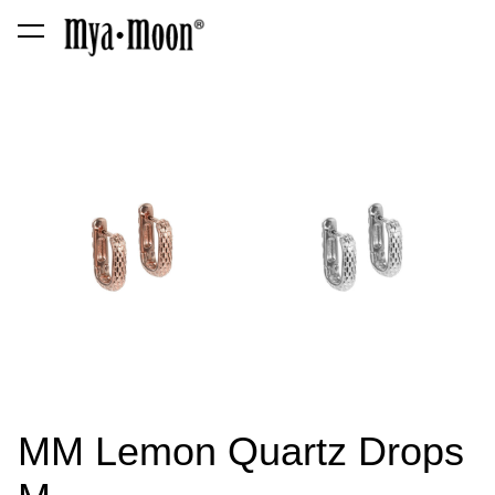
lisati ostukorvi.
Vaata ostukorvi
MM Lemon Quartz Drops