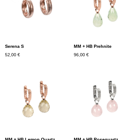
Serena S
MM + HB Prehnite
52,00 €
96,00 €
MM + HB Lemon Quartz
MM + HB Rosequartz