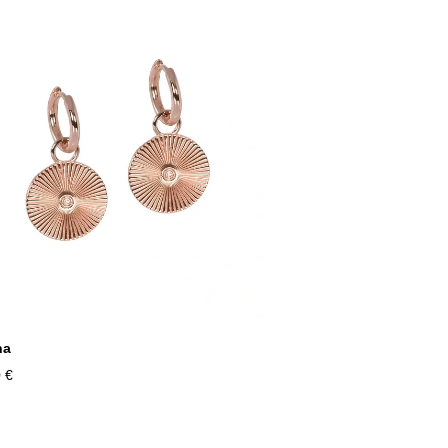
na
 €