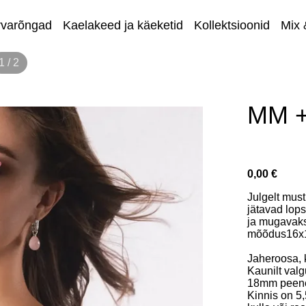
rvarõngad
Kaelakeed ja käeketid
Kollektsioonid
Mix 
1 / 2
Eripakkum
MM +
0,00 €
Julgelt mus
jätavad lops
ja mugavaks
mõõdus16x
Jaheroosa, k
Kaunilt valg
18mm peenelt
Kinnis on 5