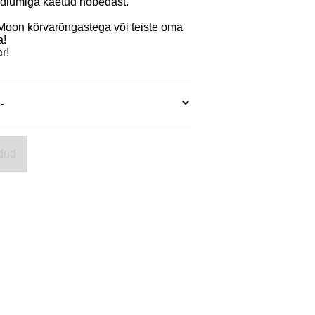
oodiumiga kaetud hõbedast.
oon kõrvarõngastega või teiste oma
a!
r!
dud