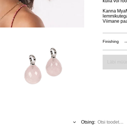
kulla või r
Kanna MyaM
lemmikuteg
Viimane paa
Finishing
Läbi müü
Otsing: