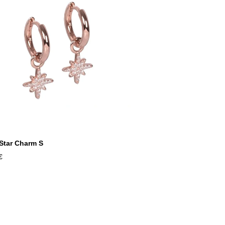
 Star Charm S
€