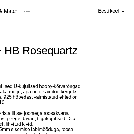
& Match
Eesti keel
lisati ostukorvi.
Vaata ostukorvi
Eesti keel
ised
Inglise keel
 HB Rosequartz
trilised U-kujulised hoopy-kõrvarõngad
aka mulje, aga on disainitud kergeks
. 925 hõbedast valmistatud ehted on
10.
ristalliliste joontega roosakvarts.
ust peegeldavad, tilgakujulised 13 x
 lihvitud kivid.
,5mm sisemise läbimõõduga, roosa