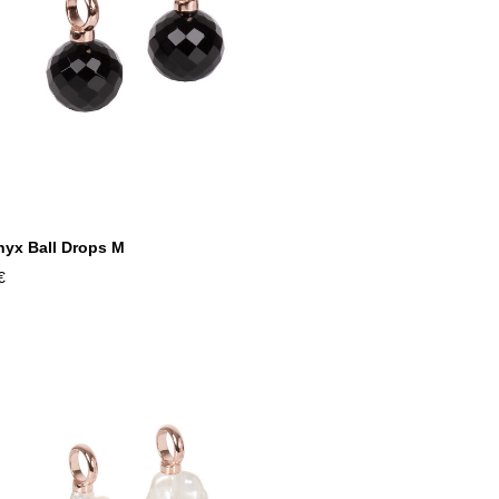
yx Ball Drops M
€