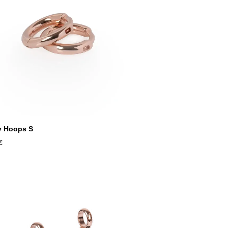
y Hoops S
€