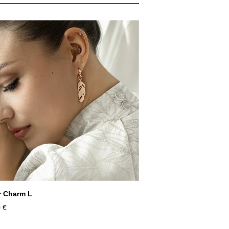
r Charm L
 €