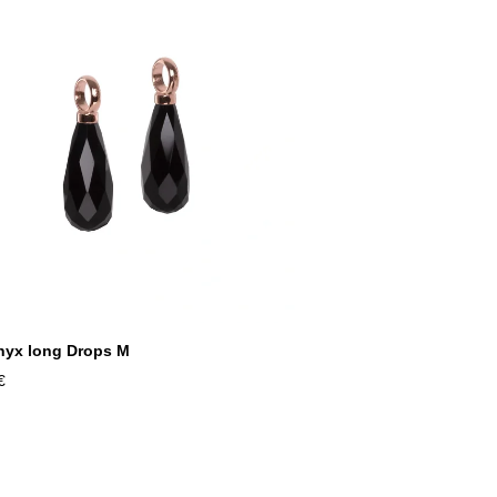
yx long Drops M
€