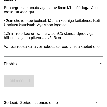
Peaaegu märkamatu aga särav 6mm läbimõõduga täpp
roosa tsirkooniga!
42cm choker-kee jookseb läbi tsirkooniga kettakese. Keti
kinnitust kaunistab MyaMoon logotag.
1,2mm rolo-kee on valmistatud 925 standardprooviga
hõbedast. ja on pikendatav5+5cm.
Valikus roosa kulla või hõbedase roodiumiga kaetud ehe.
Finishing
Läbi müüdud
Sorteeri: