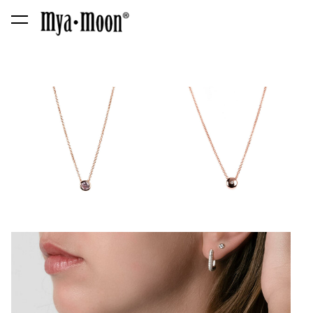
lisati ostukorvi.
Vaata ostukorvi