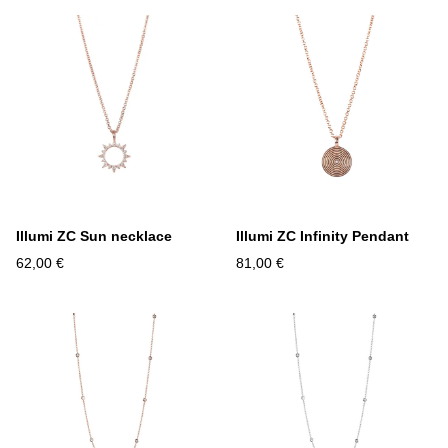
Illumi ZC Sun necklace
Illumi ZC Infinity Pendant
62,00 €
81,00 €