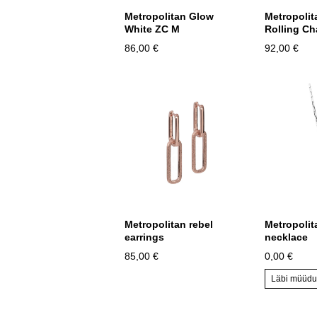
Metropolitan Glow
Metropoli
White ZC M
Rolling C
86,00 €
92,00 €
Metropolitan rebel
Metropolit
earrings
necklace
85,00 €
0,00 €
Läbi müüd