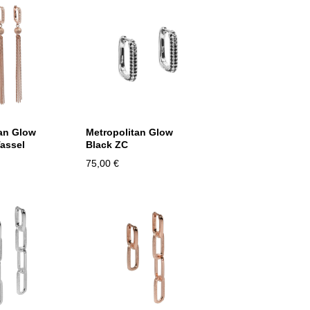
an Glow
Metropolitan Glow
assel
Black ZC
75,00 €