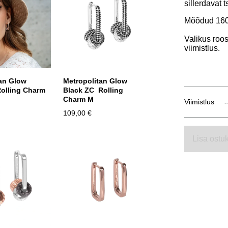
sillerdavat t
Mõõdud 160
Valikus roo
viimistlus.
an Glow
Metropolitan Glow
olling Charm
Black ZC Rolling
Charm M
Viimistlus
109,00 €
Lisa ostuk