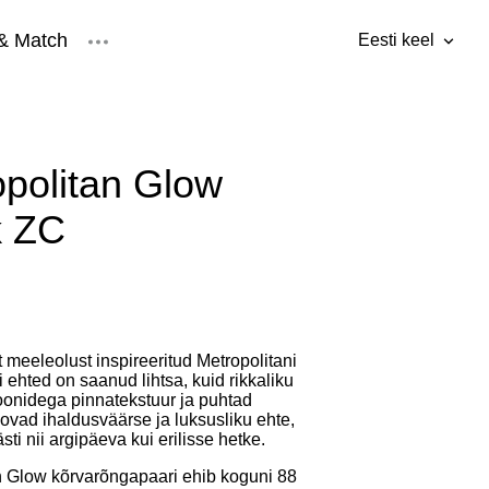
& Match
Eesti keel
lisati ostukorvi.
Vaata ostukorvi
Eesti keel
ised
Inglise keel
politan Glow
k ZC
t meeleolust inspireeritud Metropolitani
i ehted on saanud lihtsa, kuid rikkaliku
koonidega pinnatekstuur ja puhtad
ovad ihaldusväärse ja luksusliku ehte,
sti nii argipäeva kui erilisse hetke.
n Glow kõrvarõngapaari ehib koguni 88