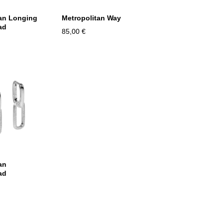
tan Longing
Metropolitan Way
ad
85,00 €
an
ad