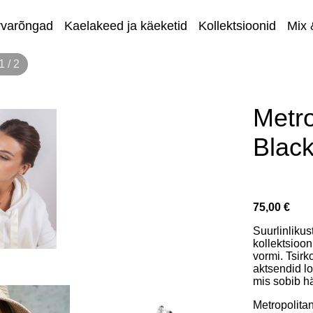
rvarõngad
Kaelakeed ja käeketid
Kollektsioonid
Mix 
1 / 2
Eripakkum
Metro
Blac
75,00 €
Suurlinlikus
kollektsioon
vormi. Tsir
aktsendid lo
mis sobib hä
Metropolita