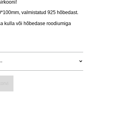
sirkooni!
*100mm, valmistatud 925 hõbedast.
sa kulla või hõbedase roodiumiga
orvi