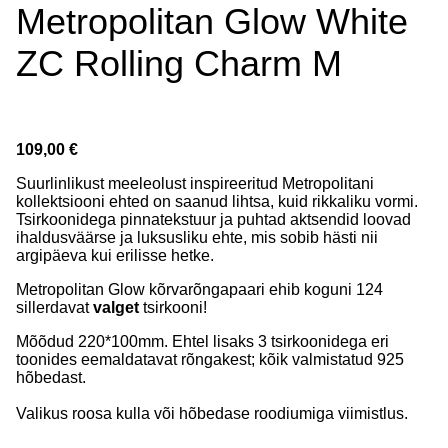
Metropolitan Glow White
ZC Rolling Charm M
109,00 €
Suurlinlikust meeleolust inspireeritud Metropolitani
kollektsiooni ehted on saanud lihtsa, kuid rikkaliku vormi.
Tsirkoonidega pinnatekstuur ja puhtad aktsendid loovad
ihaldusväärse ja luksusliku ehte, mis sobib hästi nii
argipäeva kui erilisse hetke.
Metropolitan Glow kõrvarõngapaari ehib koguni 124
sillerdavat
valget
tsirkooni!
Mõõdud 220*100mm. Ehtel lisaks 3 tsirkoonidega eri
toonides eemaldatavat rõngakest; kõik valmistatud 925
hõbedast.
Valikus roosa kulla või hõbedase roodiumiga viimistlus.