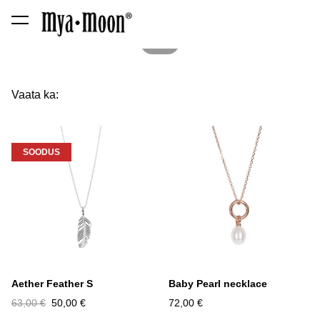
lisati ostukorvi.
Vaata ostukorvi
1 / 2
Vaata ka:
SOODUS
Aether Feather S
Baby Pearl necklace
63,00 €
50,00 €
72,00 €