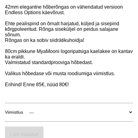
42mm elegantne hõberõngas on vähendatud versioon
Endless Options käevõrust.
Ehte pealispind on õrnalt harjatud, küljed ja sisepind
kõrgpoleeritud. Rõnga siseküljel on peidus salajane
sõnum.
Rõngas on ka sobiv siidrätikuhoidja!
80cm pikkune MyaMooni logoripatsiga kaelakee on kantav
ka eraldi.
Valmistatud standardprooviga hõbedast.
Valikus hõbedase või musta roodiumiga viimistlus.
Erihind! Enne 85€, nüüd 80€!
Viimistlus
Läbi müüdud