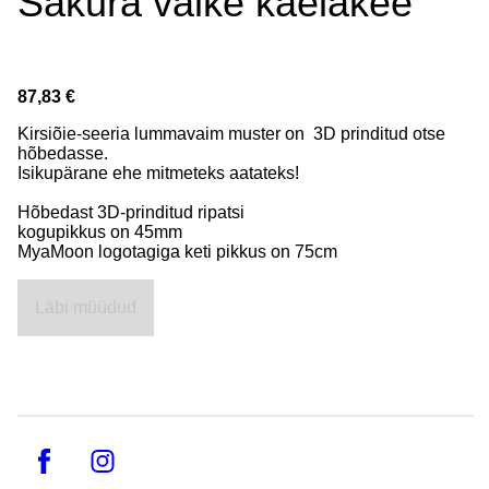
Sakura väike kaelakee
87,83 €
Kirsiõie-seeria lummavaim muster on 3D prinditud otse
hõbedasse.
Isikupärane ehe mitmeteks aatateks!
Hõbedast 3D-prinditud ripatsi
kogupikkus on 45mm
MyaMoon logotagiga keti pikkus on 75cm
Läbi müüdud