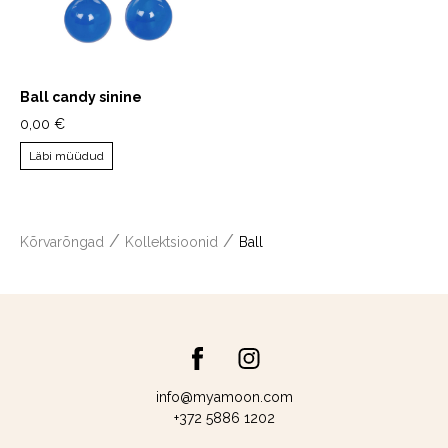
Ball candy sinine
0,00 €
Läbi müüdud
/
/
Kõrvarõngad
Kollektsioonid
Ball
info@myamoon.com
+372 5886 1202