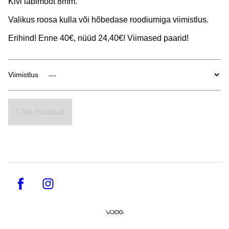
Kivi läbimõõt 8mm.
Valikus roosa kulla või hõbedase roodiumiga viimistlus.
Erihind! Enne 40€, nüüd 24,40€! Viimased paarid!
Viimistlus
Läbi müüdud