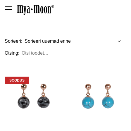
lisati ostukorvi.
Vaata ostukorvi
Sorteeri:
Otsing:
SOODUS