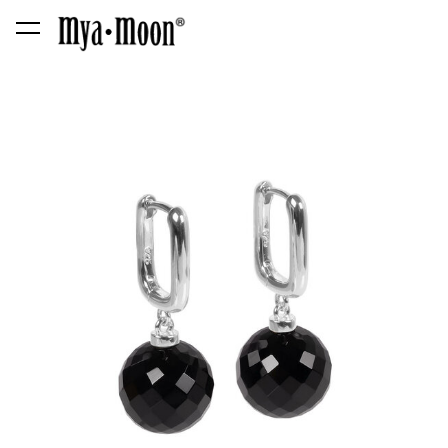
lisati ostukorvi.
Vaata ostukorvi