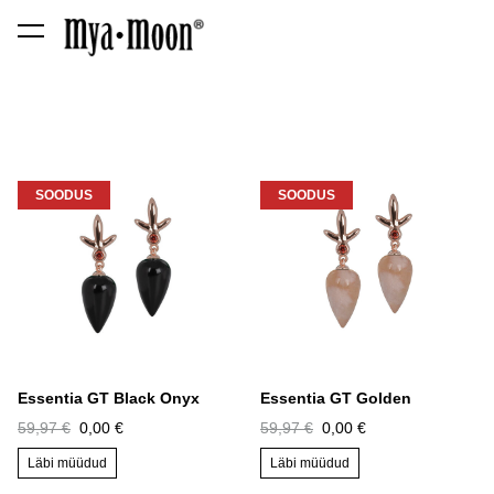
lisati ostukorvi.
Vaata ostukorvi
SOODUS
SOODUS
Essentia GT Black Onyx
Essentia GT Golden
59,97 €
0,00 €
59,97 €
0,00 €
Läbi müüdud
Läbi müüdud