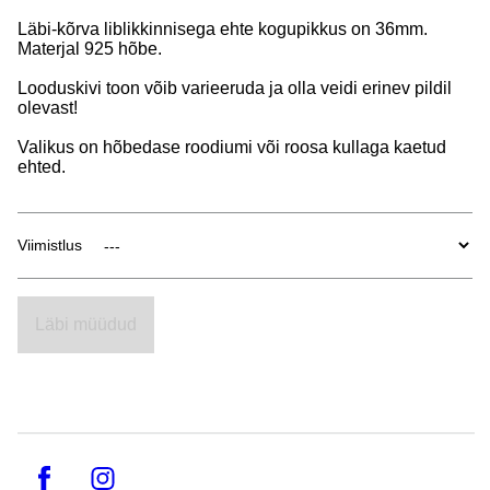
Läbi-kõrva liblikkinnisega ehte kogupikkus on 36mm.
Materjal 925 hõbe.
Looduskivi toon võib varieeruda ja olla veidi erinev pildil
olevast!
Valikus on hõbedase roodiumi või roosa kullaga kaetud
ehted.
Viimistlus
Läbi müüdud