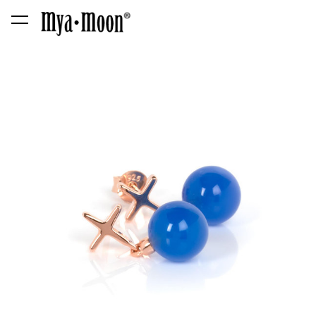
lisati ostukorvi.
Vaata ostukorvi