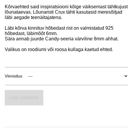
Kõrvaehted said inspiratsiooni kõige väiksemast tähtkujust
lõunataevas. Lõunaristi Crux tähti kasutasid meresõitjad
läbi aegade teenäitajatena.
Läbi kõrva kinnituv hõbedast rist on valmistatud 925
hõbedast, läbimõõt 6mm.
Sära annab juurde Candy-seeria värviline 8mm ahhat.
Valikus on roodiumi või roosa kullaga kaetud ehted.
Viimistlus
Lisa ostukorvi