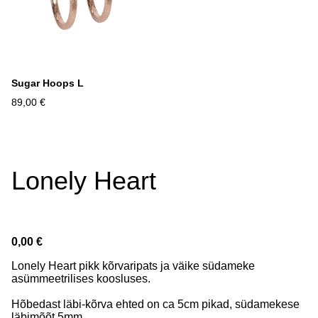
Sugar Hoops L
89,00 €
Lonely Heart
0,00 €
Lonely Heart pikk kõrvaripats ja väike südameke
asümmeetrilises koosluses.
Hõbedast läbi-kõrva ehted on ca 5cm pikad, südamekese
läbimõõt 5mm.