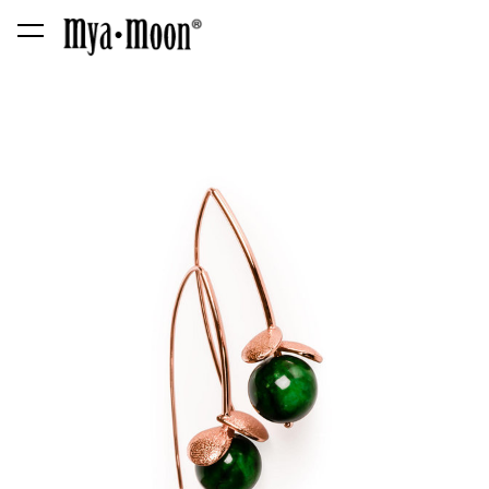
lisati ostukorvi.
Vaata ostukorvi