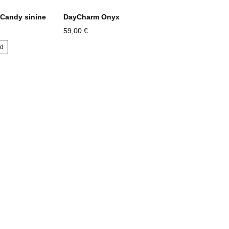
Candy sinine
DayCharm Onyx
59,00 €
ud