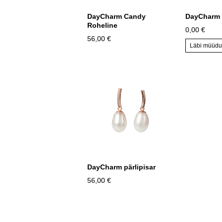
DayCharm Candy
DayCharm 
Roheline
0,00 €
56,00 €
Läbi müüd
DayCharm pärlipisar
56,00 €