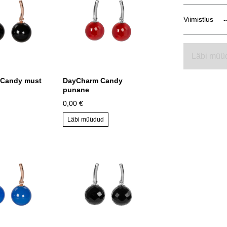
Viimistlus
Läbi müü
Candy must
DayCharm Candy
punane
0,00 €
Läbi müüdud