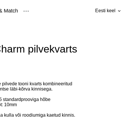
& Match
Eesti keel
lisati ostukorvi.
Vaata ostukorvi
Eesti keel
ised
Inglise keel
harm pilvekvarts
 pilvede tooni kvarts kombineeritud
antse läbi-kõrva kinnisega.
25 standardprooviga hõbe
õt: 10mm
a kulla või roodiumiga kaetud kinnis.