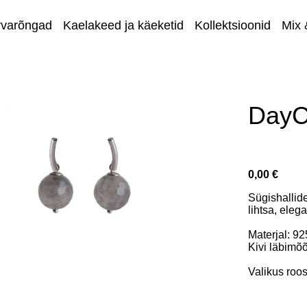
rvarõngad
Kaelakeed ja käeketid
Kollektsioonid
Mix 
Eripakkum
DayC
0,00 €
Sügishallide
lihtsa, eleg
Materjal: 9
Kivi läbimõ
Valikus roos