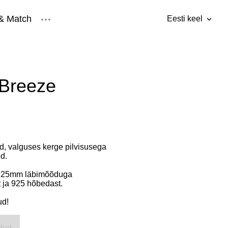
& Match
Eesti keel
lisati ostukorvi.
Vaata ostukorvi
Eesti keel
ised
Inglise keel
 Breeze
d, valguses kerge pilvisusega
d.
d 25mm läbimõõduga
t ja 925 hõbedast.
ud!
dud