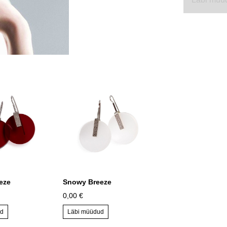
eze
Snowy Breeze
0,00 €
ud
Läbi müüdud