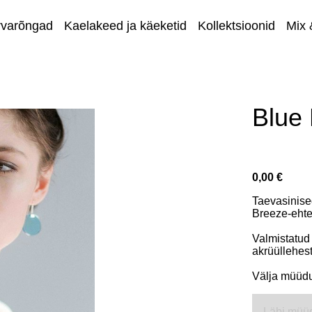
rvarõngad
Kaelakeed ja käeketid
Kollektsioonid
Mix 
Eripakkum
Blue
0,00 €
Taevasinise
Breeze-ehte
Valmistatu
akrüüllehes
Välja müüd
Läbi müü