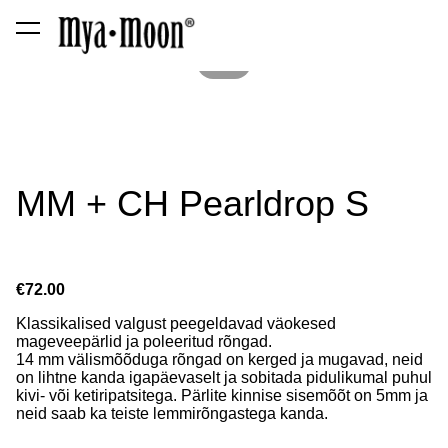
was added to the cart.
View cart
1 / 2
MM + CH Pearldrop S
€72.00
Klassikalised valgust peegeldavad väokesed
mageveepärlid ja poleeritud rõngad.
14 mm välismõõduga rõngad on kerged ja mugavad, neid
on lihtne kanda igapäevaselt ja sobitada pidulikumal puhul
kivi- või ketiripatsitega. Pärlite kinnise sisemõõt on 5mm ja
neid saab ka teiste lemmirõngastega kanda.