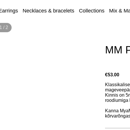
Earrings
Necklaces & bracelets
Collections
Mix & Ma
1 / 2
Sale
MM P
€53.00
Klassikalis
mageveepär
Kinnis on 5
roodiumiga 
Kanna MyaM
kõrvarõngas