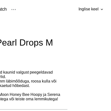
tch
Inglise keel
was added to the cart.
View cart
Inglise keel
Eesti keel
earl Drops M
ed kaunid valgust peegeldavad
lid.
mm läbimõõduga, roosa kulla või
kaetud hõbedast.
oon Honey Bee Hoopy ja Serena
tega või teiste oma lemmikutega!