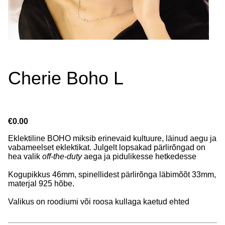
Cherie Boho L
€0.00
Eklektiline BOHO miksib erinevaid kultuure, läinud aegu ja
vabameelset eklektikat. Julgelt lopsakad pärlirõngad on
hea valik
off-the-duty
aega ja pidulikesse hetkedesse
Kogupikkus 46mm, spinellidest pärlirõnga läbimõõt 33mm,
materjal 925 hõbe.
Valikus on roodiumi või roosa kullaga kaetud ehted