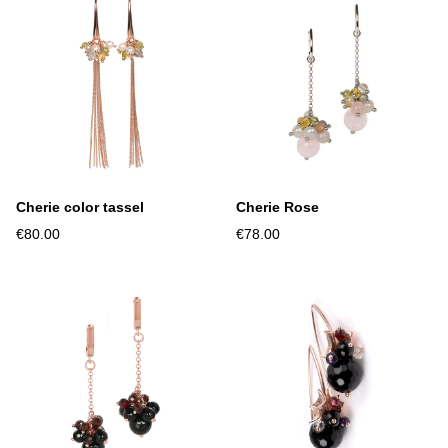
Cherie color tassel
Cherie Rose
€80.00
€78.00